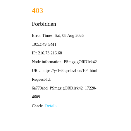
18+绅士天堂
👤
🔍
你好星期
都市古仙
名侦探柯
六
医
南
仙武传
光阴之外
|
|
|
最新电影
动作片
喜剧片
爱情片
科幻片
更多 →
更新至第17
全75集
集
HD国语
HD中字
再战江湖
红色珍珠
吐口唾沫是个钉
浴血黑帮电影版
陈小春,李灿森,朱永棠
朴真熙,李甫姫,李元宗
李新花,丁天培
基里安·墨菲,丽贝卡·弗格森
HD国语
已完结
扫恶
洪水之后第二季
潘斌龙,包贝尔,赵润南
苏菲·兰朵,菲利普·格伦尼斯特